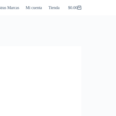
tras Marcas
Mi cuenta
Tienda
$
0.00
Carro
de
compra