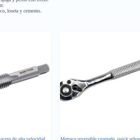
r.
co, loseta y cemento.
acero de alta velocidad
Matraca reversible cromada, quick releas