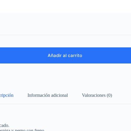
Añadir al carrito
ripción
Información adicional
Valoraciones (0)
cado.
espiga y perno con freno.