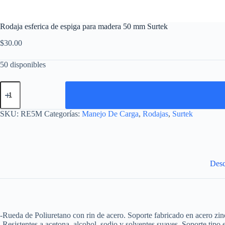
Rodaja esferica de espiga para madera 50 mm Surtek
$
30.00
50 disponibles
Rodaja
esferica
de
espiga
SKU:
RE5M
Categorías:
Manejo De Carga
,
Rodajas
,
Surtek
para
madera
50
mm
Surtek
cantidad
Desc
-Rueda de Poliuretano con rin de acero. Soporte fabricado en acero zin
-Resistentes a acetona, alcohol, sodio y solventes suaves. Soporte tipo 