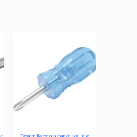
e,
Destornillador con mango azul, tipo