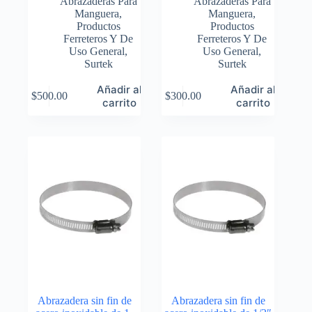
Abrazaderas Para
Abrazaderas Para
Manguera
,
Manguera
,
Productos
Productos
Ferreteros Y De
Ferreteros Y De
Uso General
,
Uso General
,
Surtek
Surtek
Añadir al
Añadir al
$
500.00
$
300.00
carrito
carrito
Abrazadera sin fin de
Abrazadera sin fin de