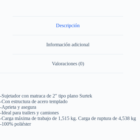
tipo
plano
1,513
kg
Surtek
Descripción
cantidad
Información adicional
Valoraciones (0)
-Sujetador con matraca de 2″ tipo plano Surtek
-Con estructura de acero templado
-Aprieta y asegura
-Ideal para trailers y camiones
-Carga máxima de trabajo de 1,515 kg. Carga de ruptura de 4,538 kg
-100% poliéster