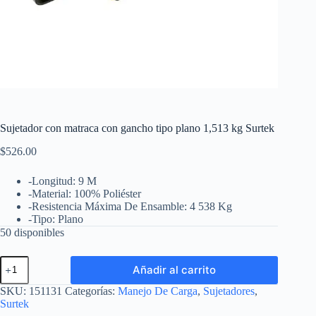
Sujetador con matraca con gancho tipo plano 1,513 kg Surtek
$
526.00
-Longitud: 9 M
-Material: 100% Poliéster
-Resistencia Máxima De Ensamble: 4 538 Kg
-Tipo: Plano
50 disponibles
Sujetador
Añadir al carrito
con
matraca
SKU:
151131
Categorías:
Manejo De Carga
,
Sujetadores
,
con
Surtek
gancho