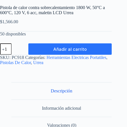
Pistola de calor contra sobrecalentamiento 1800 W, 50°C a
600°C, 120 V, 6 acc, maletin LCD Urrea
$
1,566.00
50 disponibles
Pistola
Añadir al carrito
de
calor
SKU:
PC918
Categorías:
Herramientas Electricas Portatiles
,
contra
Pistolas De Calor
,
Urrea
sobrecalentamiento
1800
W,
50°C
a
600°C,
Descripción
120
V,
6
Información adicional
acc,
maletin
LCD
Urrea
Valoraciones (0)