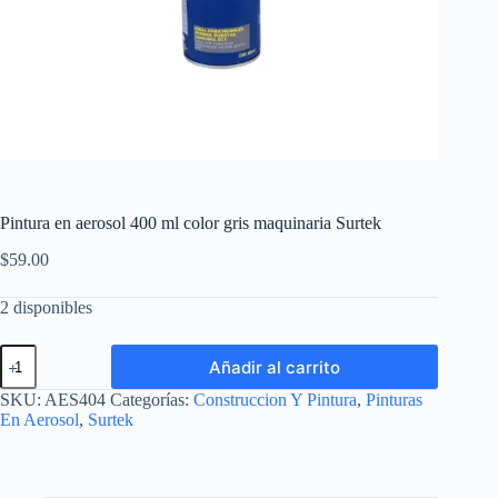
Pintura en aerosol 400 ml color gris maquinaria Surtek
$
59.00
2 disponibles
Pintura
Añadir al carrito
en
aerosol
SKU:
AES404
Categorías:
Construccion Y Pintura
,
Pinturas
400
En Aerosol
,
Surtek
ml
color
gris
maquinaria