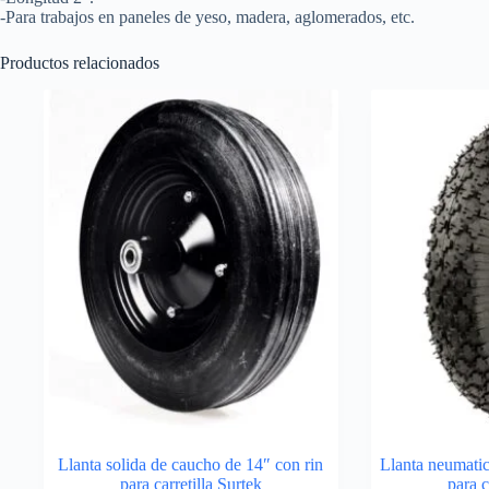
-Para trabajos en paneles de yeso, madera, aglomerados, etc.
Productos relacionados
Llanta solida de caucho de 14″ con rin
Llanta neumatic
para carretilla Surtek
para c