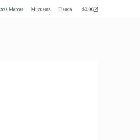
tras Marcas
Mi cuenta
Tienda
$
0.00
Carro
de
compra