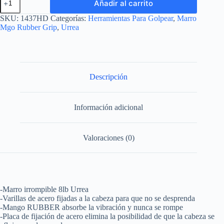
Añadir al carrito
irrompible
con
SKU:
1437HD
Categorías:
Herramientas Para Golpear
,
Marro
mango
Mgo Rubber Grip
,
Urrea
Rubber
grip
anti-
vibracion
de
30",
Descripción
8
lb
Urrea
Información adicional
cantidad
Valoraciones (0)
-Marro irrompible 8lb Urrea
-Varillas de acero fijadas a la cabeza para que no se desprenda
-Mango RUBBER absorbe la vibración y nunca se rompe
-Placa de fijación de acero elimina la posibilidad de que la cabeza se