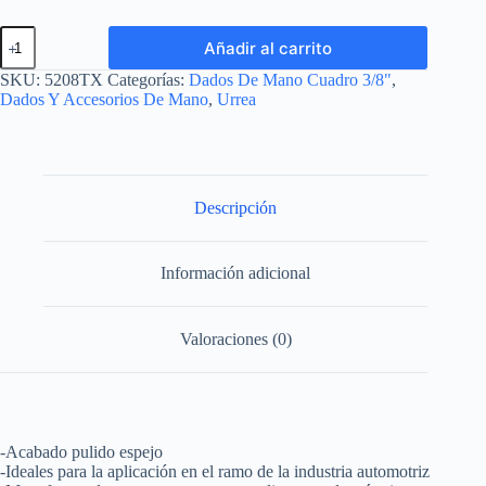
Dado
Añadir al carrito
torx
hembra
SKU:
5208TX
Categorías:
Dados De Mano Cuadro 3/8"
,
cuadro
Dados Y Accesorios De Mano
,
Urrea
de
3/8",
E8
Urrea
cantidad
Descripción
Información adicional
Valoraciones (0)
-Acabado pulido espejo
-Ideales para la aplicación en el ramo de la industria automotriz