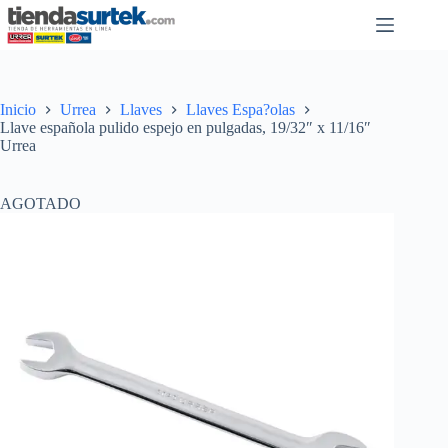
Saltar
al
contenido
Inicio
Urrea
Llaves
Llaves Espa?olas
Llave española pulido espejo en pulgadas, 19/32″ x 11/16″
Urrea
AGOTADO