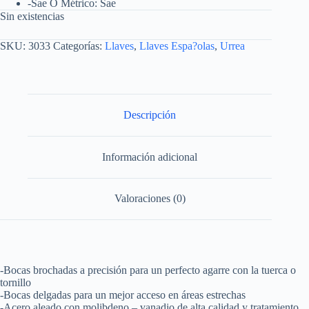
-Sae O Métrico: Sae
Sin existencias
SKU:
3033
Categorías:
Llaves
,
Llaves Espa?olas
,
Urrea
Descripción
Información adicional
Valoraciones (0)
-Bocas brochadas a precisión para un perfecto agarre con la tuerca o
tornillo
-Bocas delgadas para un mejor acceso en áreas estrechas
-Acero aleado con molibdeno – vanadio de alta calidad y tratamiento