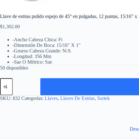
Llave de estrias pulido espejo de 45° en pulgadas, 12 puntas, 15/16″ x
$
1,302.00
-Ancho Cabeza Chica: Fi
-Dimensión De Boca: 15/16″ X 1″
-Grueso Cabeza Grande: N/A
-Longitud: 356 Mm
-Sae O Métrico: Sae
50 disponibles
Llave
de
estrias
pulido
SKU:
832
Categorías:
Llaves
,
Llaves De Estrias
,
Surtek
espejo
de
45°
en
pulgadas,
12
Desc
puntas,
15/16"