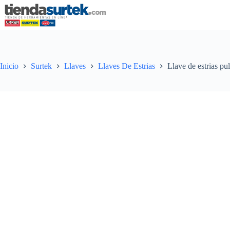
Saltar
al
contenido
Inicio
Surtek
Llaves
Llaves De Estrias
Llave de estrias pu