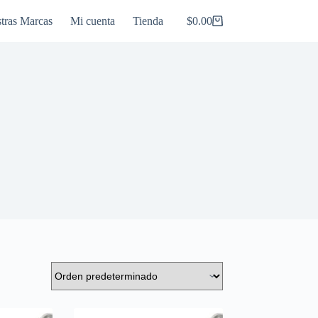
tras Marcas
Mi cuenta
Tienda
$
0.00
Carro
de
compra