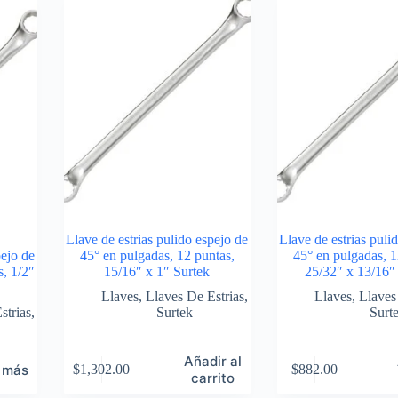
Llave de estrias pulido espejo de
Llave de estrias puli
pejo de
45° en pulgadas, 12 puntas,
45° en pulgadas, 1
s, 1/2″
15/16″ x 1″ Surtek
25/32″ x 13/16″
Llaves
,
Llaves De Estrias
,
Llaves
,
Llaves
strias
,
Surtek
Surt
Añadir al
 más
$
1,302.00
$
882.00
carrito