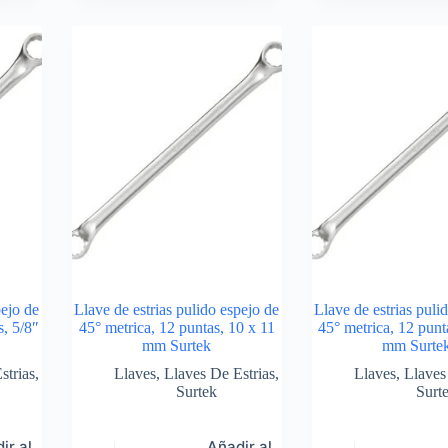
pejo de
Llave de estrias pulido espejo de
Llave de estrias puli
s, 5/8″
45° metrica, 12 puntas, 10 x 11
45° metrica, 12 punt
mm Surtek
mm Surte
strias
,
Llaves
,
Llaves De Estrias
,
Llaves
,
Llaves
Surtek
Surt
ir al
Añadir al