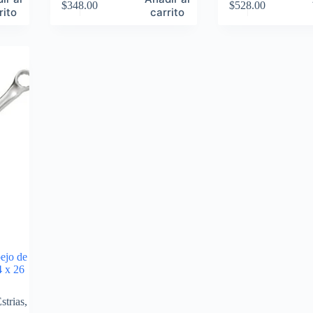
$
348.00
$
528.00
rito
carrito
pejo de
4 x 26
strias
,