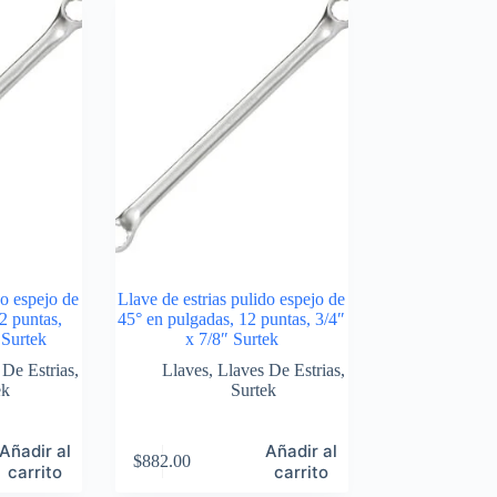
do espejo de
Llave de estrias pulido espejo de
2 puntas,
45° en pulgadas, 12 puntas, 3/4″
 Surtek
x 7/8″ Surtek
 De Estrias
,
Llaves
,
Llaves De Estrias
,
ek
Surtek
Añadir al
Añadir al
$
882.00
carrito
carrito