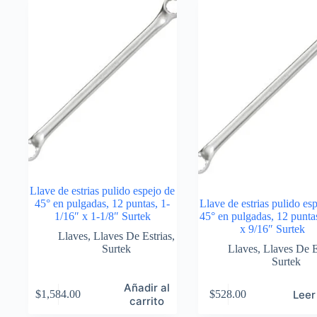
Llave de estrias pulido espejo de
45° en pulgadas, 12 puntas, 1-
Llave de estrias pulido es
1/16″ x 1-1/8″ Surtek
45° en pulgadas, 12 punta
x 9/16″ Surtek
Llaves
,
Llaves De Estrias
,
Surtek
Llaves
,
Llaves De E
Surtek
Añadir al
Leer
$
1,584.00
$
528.00
carrito