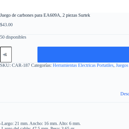
Juego de carbones para EA609A, 2 piezas Surtek
$
43.00
50 disponibles
Juego
de
carbones
para
SKU:
CAR-187
Categorías:
Herramientas Electricas Portatiles
,
Juegos
EA609A,
2
piezas
Surtek
cantidad
Desc
-Largo: 21 mm. Ancho: 16 mm. Alto: 6 mm.
-Largo del cable: 47.5 mm. Peso: 3.65 gr.