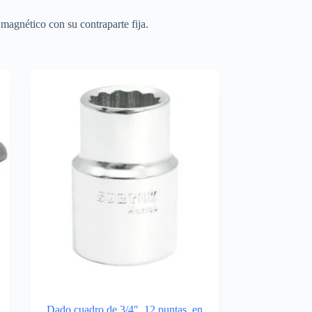
magnético con su contraparte fija.
Dado cuadro de 3/4″, 12 puntas, en