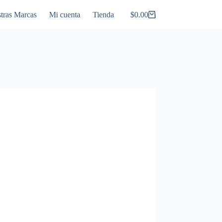
tras Marcas
Mi cuenta
Tienda
$
0.00
Carro
de
compra