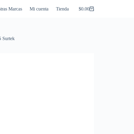
tras Marcas
Mi cuenta
Tienda
$
0.00
Carro
de
compra
S Surtek