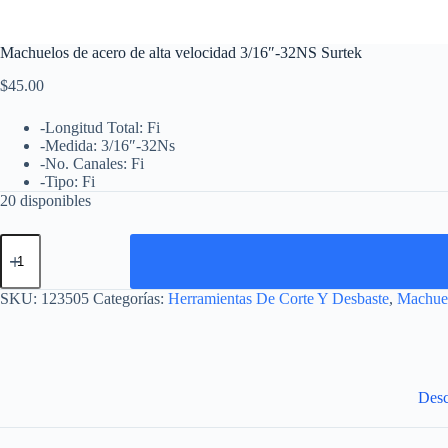
Machuelos de acero de alta velocidad 3/16″-32NS Surtek
$
45.00
-Longitud Total: Fi
-Medida: 3/16″-32Ns
-No. Canales: Fi
-Tipo: Fi
20 disponibles
Machuelos
de
acero
de
SKU:
123505
Categorías:
Herramientas De Corte Y Desbaste
,
Machuel
alta
velocidad
3/16"-32NS
Surtek
cantidad
Desc