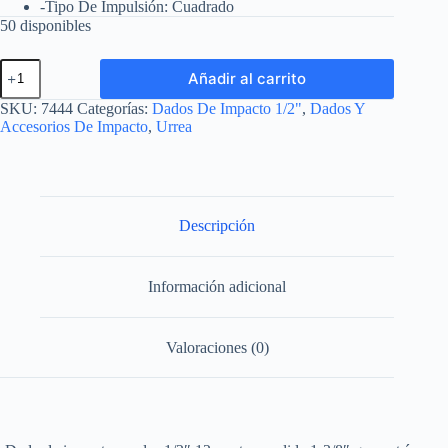
-Tipo De Impulsión: Cuadrado
50 disponibles
Dado
Añadir al carrito
de
impacto
SKU:
7444
Categorías:
Dados De Impacto 1/2"
,
Dados Y
cuadro
Accesorios De Impacto
,
Urrea
de
1/2",
12
puntas,
en
pulgadas,
Descripción
1-
3/8"
Urrea
Información adicional
cantidad
Valoraciones (0)