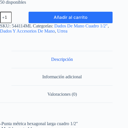
50 disponibles
Dado
Añadir al carrito
con
punta
SKU:
544114ML
Categorías:
Dados De Mano Cuadro 1/2"
,
hexagonal
Dados Y Accesorios De Mano
,
Urrea
extra
larga
cuadro
de
1/2",
metrico,
Descripción
14
mm
Urrea
Información adicional
cantidad
Valoraciones (0)
-Punta métrica hexagonal larga cuadro 1/2″