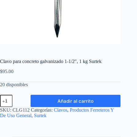
Clavo para concreto galvanizado 1-1/2″, 1 kg Surtek
$
95.00
20 disponibles
Clavo
Añadir al carrito
para
concreto
SKU:
CLG112
Categorías:
Clavos
,
Productos Ferreteros Y
galvanizado
De Uso General
,
Surtek
1-
1/2",
1
kg