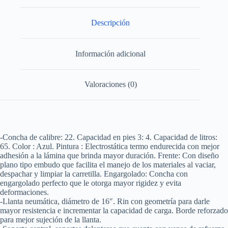
llanta
neumatica
de
Descripción
2
capas
Surtek
Información adicional
cantidad
Valoraciones (0)
-Concha de calibre: 22. Capacidad en pies 3: 4. Capacidad de litros:
65. Color : Azul. Pintura : Electrostática termo endurecida con mejor
adhesión a la lámina que brinda mayor duración. Frente: Con diseño
plano tipo embudo que facilita el manejo de los materiales al vaciar,
despachar y limpiar la carretilla. Engargolado: Concha con
engargolado perfecto que le otorga mayor rigidez y evita
deformaciones.
-Llanta neumática, diámetro de 16″. Rin con geometría para darle
mayor resistencia e incrementar la capacidad de carga. Borde reforzado
para mejor sujeción de la llanta.