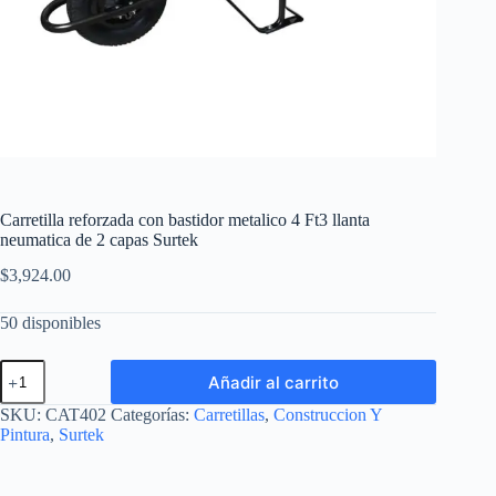
Carretilla reforzada con bastidor metalico 4 Ft3 llanta
neumatica de 2 capas Surtek
$
3,924.00
50 disponibles
Carretilla
Añadir al carrito
reforzada
con
SKU:
CAT402
Categorías:
Carretillas
,
Construccion Y
bastidor
Pintura
,
Surtek
metalico
4
Ft3