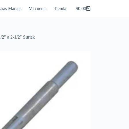
tras Marcas
Mi cuenta
Tienda
$
0.00
Carro
de
compra
/2″ a 2-1/2″ Surtek