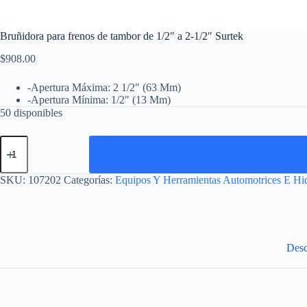
Bruñidora para frenos de tambor de 1/2″ a 2-1/2″ Surtek
$
908.00
-Apertura Máxima: 2 1/2″ (63 Mm)
-Apertura Mínima: 1/2″ (13 Mm)
50 disponibles
Bruñidora
para
frenos
de
SKU:
107202
Categorías:
Equipos Y Herramientas Automotrices E Hid
tambor
de
1/2"
a
2-
1/2"
Desc
Surtek
cantidad