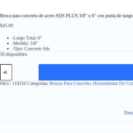
Broca para concreto de acero SDS PLUS 3/8″ x 6″ con punta de tungs
$
45.00
-Largo Total: 6″
-Medida: 3/8″
-Tipo: Concreto Sds
50 disponibles
Broca
para
concreto
de
SKU:
119210
Categorías:
Brocas Para Concreto
,
Herramientas De Cor
acero
SDS
PLUS
3/8"
x
6"
Desc
con
punta
de
tungsteno