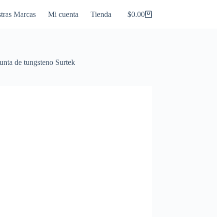
tras Marcas
Mi cuenta
Tienda
$
0.00
Carro
de
compra
nta de tungsteno Surtek