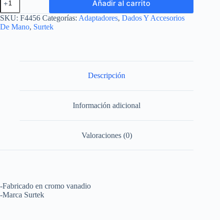
Añadir al carrito
para
dado
SKU:
F4456
Categorías:
Adaptadores
,
Dados Y Accesorios
cuadro
De Mano
,
Surtek
de
1/4"
hembra
a
3/8"
macho
Descripción
Surtek
cantidad
Información adicional
Valoraciones (0)
-Fabricado en cromo vanadio
-Marca Surtek