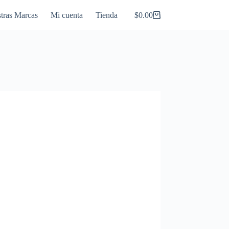
tras Marcas
Mi cuenta
Tienda
$
0.00
Carro
de
compra