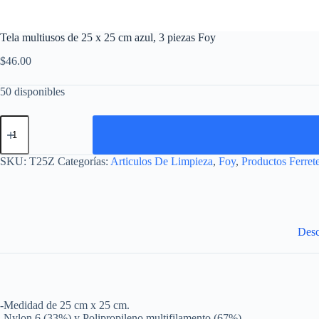
Tela multiusos de 25 x 25 cm azul, 3 piezas Foy
$
46.00
50 disponibles
Tela
multiusos
de
25
SKU:
T25Z
Categorías:
Articulos De Limpieza
,
Foy
,
Productos Ferret
x
25
cm
azul,
3
piezas
Desc
Foy
cantidad
-Medidad de 25 cm x 25 cm.
-Nylon 6 (33%) y Polipropileno multifilamento (67%).