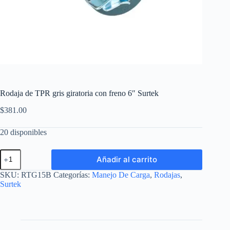
Rodaja de TPR gris giratoria con freno 6″ Surtek
$
381.00
20 disponibles
Rodaja
Añadir al carrito
de
TPR
SKU:
RTG15B
Categorías:
Manejo De Carga
,
Rodajas
,
gris
Surtek
giratoria
con
freno
6"
Surtek