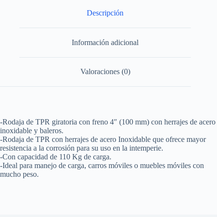
acero
inoxidable
Descripción
giratoria
con
freno
Información adicional
4"
Surtek
cantidad
Valoraciones (0)
-Rodaja de TPR giratoria con freno 4″ (100 mm) con herrajes de acero
inoxidable y baleros.
-Rodaja de TPR con herrajes de acero Inoxidable que ofrece mayor
resistencia a la corrosión para su uso en la intemperie.
-Con capacidad de 110 Kg de carga.
-Ideal para manejo de carga, carros móviles o muebles móviles con
mucho peso.