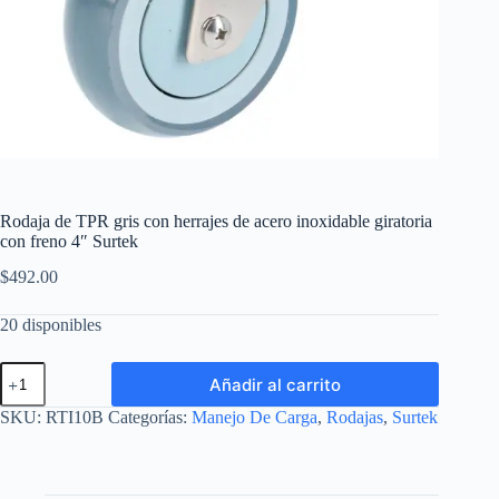
Rodaja de TPR gris con herrajes de acero inoxidable giratoria
con freno 4″ Surtek
$
492.00
20 disponibles
Rodaja
Añadir al carrito
de
TPR
SKU:
RTI10B
Categorías:
Manejo De Carga
,
Rodajas
,
Surtek
gris
con
herrajes
de