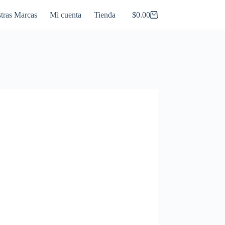
tras Marcas
Mi cuenta
Tienda
$
0.00
Carro
de
compra