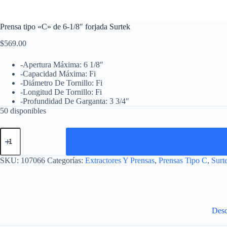
Prensa tipo «C» de 6-1/8″ forjada Surtek
$
569.00
-Apertura Máxima: 6 1/8″
-Capacidad Máxima: Fi
-Diámetro De Tornillo: Fi
-Longitud De Tornillo: Fi
-Profundidad De Garganta: 3 3/4″
50 disponibles
Prensa
tipo
"C"
de
SKU:
107066
Categorías:
Extractores Y Prensas
,
Prensas Tipo C
,
Surt
6-
1/8"
forjada
Surtek
cantidad
Desc