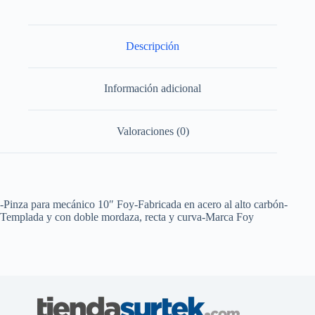
plastisol
de
10"
Foy
Descripción
cantidad
Información adicional
Valoraciones (0)
-Pinza para mecánico 10″ Foy-Fabricada en acero al alto carbón-
Templada y con doble mordaza, recta y curva-Marca Foy