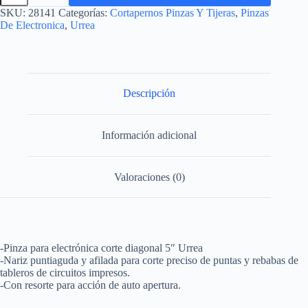
electronica
SKU:
28141
Categorías:
Cortapernos Pinzas Y Tijeras
,
Pinzas
con
De Electronica
,
Urrea
mango
rubber
grip
corte
diagonal
de
Descripción
5"
Urrea
cantidad
Información adicional
Valoraciones (0)
-Pinza para electrónica corte diagonal 5″ Urrea
-Nariz puntiaguda y afilada para corte preciso de puntas y rebabas de
tableros de circuitos impresos.
-Con resorte para acción de auto apertura.