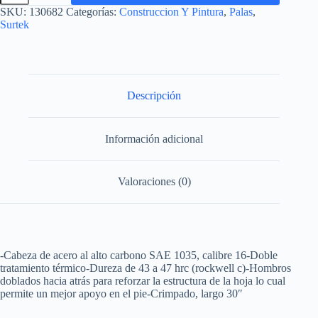
mango
SKU:
130682
Categorías:
Construccion Y Pintura
,
Palas
,
de
Surtek
fibra
de
vidrio
con
puño
plastico
Descripción
"Y",
tipo
escarraman
Información adicional
Surtek
cantidad
Valoraciones (0)
-Cabeza de acero al alto carbono SAE 1035, calibre 16-Doble
tratamiento térmico-Dureza de 43 a 47 hrc (rockwell c)-Hombros
doblados hacia atrás para reforzar la estructura de la hoja lo cual
permite un mejor apoyo en el pie-Crimpado, largo 30″