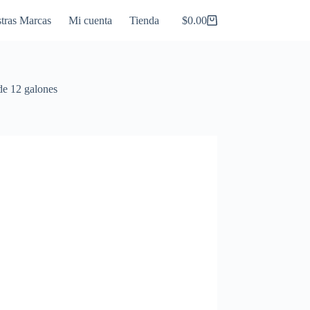
tras Marcas
Mi cuenta
Tienda
$
0.00
Carro
de
compra
e 12 galones