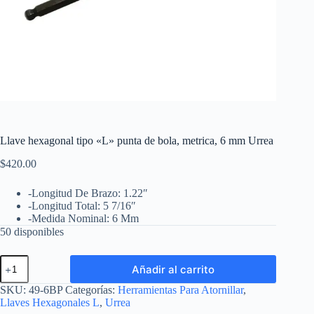
Llave hexagonal tipo «L» punta de bola, metrica, 6 mm Urrea
$
420.00
-Longitud De Brazo: 1.22″
-Longitud Total: 5 7/16″
-Medida Nominal: 6 Mm
50 disponibles
Llave
Añadir al carrito
hexagonal
tipo
SKU:
49-6BP
Categorías:
Herramientas Para Atornillar
,
"L"
Llaves Hexagonales L
,
Urrea
punta