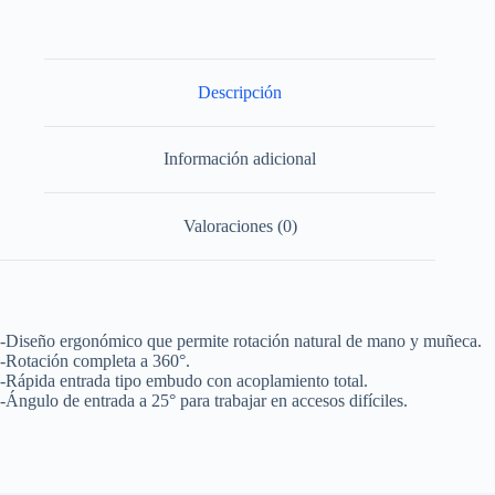
de
bola,
metrica,
6
mm
Descripción
Urrea
cantidad
Información adicional
Valoraciones (0)
-Diseño ergonómico que permite rotación natural de mano y muñeca.
-Rotación completa a 360°.
-Rápida entrada tipo embudo con acoplamiento total.
-Ángulo de entrada a 25° para trabajar en accesos difíciles.