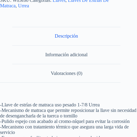
SKU:
WER60
Categorías:
Llaves
,
Llaves De Estrias De
pulido
Matraca
,
Urrea
espejo
plana
de
matraca
en
pulgadas,
Descripción
12
puntas,
1-
Información adicional
7/8"
Urrea
cantidad
Valoraciones (0)
-Llave de estrías de matraca uso pesado 1-7/8 Urrea
-Mecanismo de matraca que permite reposicionar la llave sin necesidad
de desengancharla de la tuerca o tornillo
-Pulido espejo con acabado al cromo-níquel para evitar la corrosión
-Mecanismo con tratamiento térmico que asegura una larga vida de
servicio