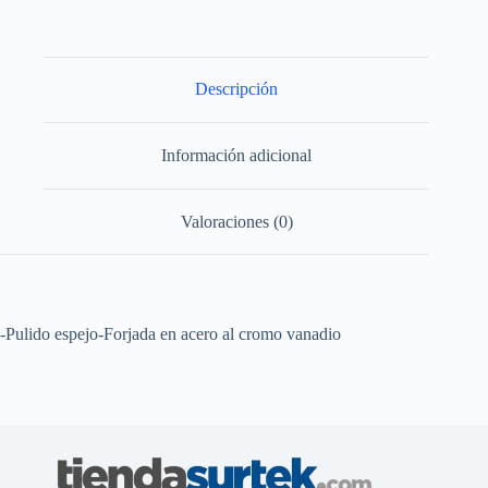
pulgadas,
12
puntas,
1/4"
Foy
Descripción
cantidad
Información adicional
Valoraciones (0)
-Pulido espejo-Forjada en acero al cromo vanadio