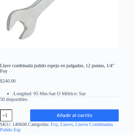
Llave combinada pulido espejo en pulgadas, 12 puntas, 1/4″
Foy
$
240.00
-Longitud: 95 Mm-Sae O Métrico: Sae
50 disponibles
Llave
Añadir al carrito
combinada
pulido
SKU:
140608
Categorías:
Foy
,
Llaves
,
Llaves Combinadas
espejo
Pulido Esp
en