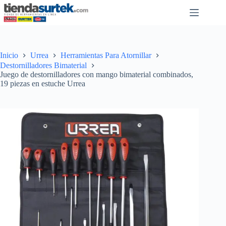
Saltar
al
contenido
Inicio
Urrea
Herramientas Para Atornillar
Destornilladores Bimaterial
Juego de destornilladores con mango bimaterial combinados,
19 piezas en estuche Urrea