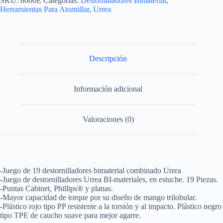
SKU:
8600E
Categorías:
Destornilladores Bimaterial
,
con
Herramientas Para Atornillar
,
Urrea
mango
bimaterial
combinados,
19
piezas
en
Descripción
estuche
Urrea
cantidad
Información adicional
Valoraciones (0)
-Juego de 19 destornilladores bimaterial combinado Urrea
-Juego de destornilladores Urrea BI-materiales, en estuche. 19 Piezas.
-Puntas Cabinet, Phillips® y planas.
-Mayor capacidad de torque por su diseño de mango trilobular.
-Plástico rojo tipo PP resistente a la torsión y al impacto. Plástico negro
tipo TPE de caucho suave para mejor agarre.