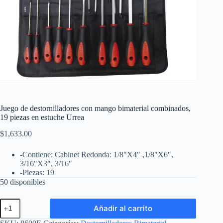
Juego de destornilladores con mango bimaterial combinados,
19 piezas en estuche Urrea
$
1,633.00
-Contiene: Cabinet Redonda: 1/8″X4″ ,1/8″X6″,
3/16″X3″, 3/16″
-Piezas: 19
50 disponibles
Juego
Añadir al carrito
de
destornilladores