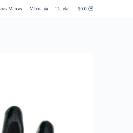
tras Marcas
Mi cuenta
Tienda
$
0.00
Carro
de
compra