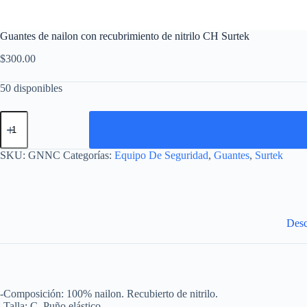
Guantes de nailon con recubrimiento de nitrilo CH Surtek
$
300.00
50 disponibles
Guantes
de
nailon
con
SKU:
GNNC
Categorías:
Equipo De Seguridad
,
Guantes
,
Surtek
recubrimiento
de
nitrilo
CH
Surtek
cantidad
Desc
-Composición: 100% nailon. Recubierto de nitrilo.
-Talla: C. Puño elástico.