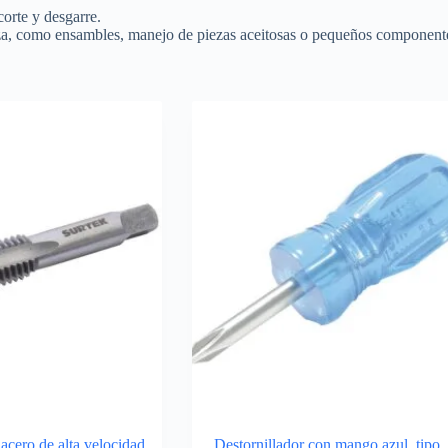
corte y desgarre.
treza, como ensambles, manejo de piezas aceitosas o pequeños component
acero de alta velocidad
Destornillador con mango azul, tipo