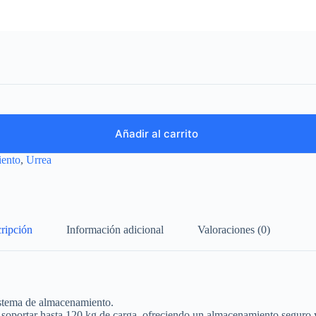
Añadir al carrito
iento
,
Urrea
ripción
Información adicional
Valoraciones (0)
istema de almacenamiento.
a soportar hasta 120 kg de carga, ofreciendo un almacenamiento seguro