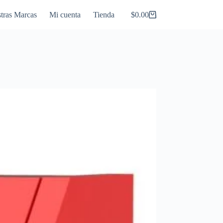
tras Marcas
Mi cuenta
Tienda
$
0.00
Carro
de
compra