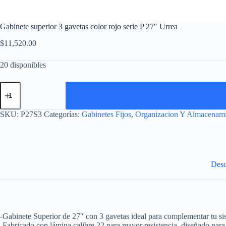
Gabinete superior 3 gavetas color rojo serie P 27″ Urrea
$
11,520.00
20 disponibles
Gabinete
superior
3
gavetas
SKU:
P27S3
Categorías:
Gabinetes Fijos
,
Organizacion Y Almacenam
color
rojo
serie
P
27"
Urrea
Desc
cantidad
-Gabinete Superior de 27″ con 3 gavetas ideal para complementar tu s
-Fabricado con lámina calibre 22 para mayor resistencia, diseñado par