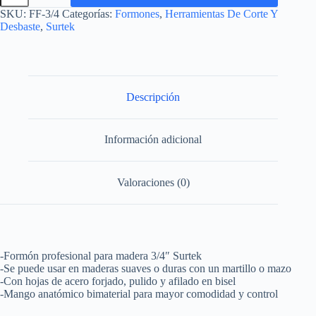
madera
SKU:
FF-3/4
Categorías:
Formones
,
Herramientas De Corte Y
con
Desbaste
,
Surtek
mango
bimaterial
3/4"
Surtek
cantidad
Descripción
Información adicional
Valoraciones (0)
-Formón profesional para madera 3/4″ Surtek
-Se puede usar en maderas suaves o duras con un martillo o mazo
-Con hojas de acero forjado, pulido y afilado en bisel
-Mango anatómico bimaterial para mayor comodidad y control