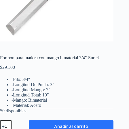
Formon para madera con mango bimaterial 3/4″ Surtek
$
291.00
-Filo: 3/4″
-Longitud De Punta: 3″
-Longitud Mango: 7″
-Longitud Total: 10″
-Mango: Bimaterial
-Material: Acero
50 disponibles
Formon
Añadir al carrito
para