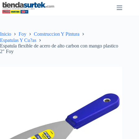
Saltar
al
contenido
Inicio
Foy
Construccion Y Pintura
Espatulas Y Cu?as
Espatula flexible de acero de alto carbon con mango plastico
2″ Foy