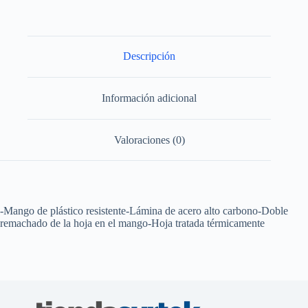
alto
carbon
con
mango
plastico
Descripción
2"
Foy
cantidad
Información adicional
Valoraciones (0)
-Mango de plástico resistente-Lámina de acero alto carbono-Doble
remachado de la hoja en el mango-Hoja tratada térmicamente