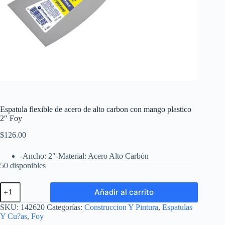
Espatula flexible de acero de alto carbon con mango plastico
2″ Foy
$
126.00
-Ancho: 2″-Material: Acero Alto Carbón
50 disponibles
Espatula
Añadir al carrito
flexible
de
SKU:
142620
Categorías:
Construccion Y Pintura
,
Espatulas
acero
Y Cu?as
,
Foy
de