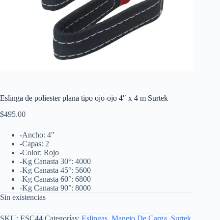
Eslinga de poliester plana tipo ojo-ojo 4″ x 4 m Surtek
$
495.00
-Ancho: 4″
-Capas: 2
-Color: Rojo
-Kg Canasta 30°: 4000
-Kg Canasta 45°: 5600
-Kg Canasta 60°: 6800
-Kg Canasta 90°: 8000
Sin existencias
SKU:
ESC44
Categorías:
Eslingas
,
Manejo De Carga
,
Surtek