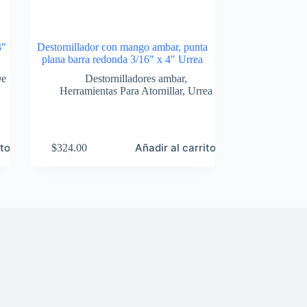
3″
Destornillador con mango ambar, punta
plana barra redonda 3/16″ x 4″ Urrea
De
Destornilladores ambar
,
Herramientas Para Atornillar
,
Urrea
ito
Añadir al carrito
$
324.00