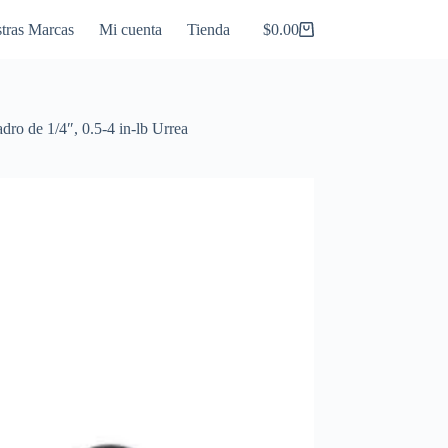
tras Marcas
Mi cuenta
Tienda
$
0.00
Carro
de
compra
dro de 1/4″, 0.5-4 in-lb Urrea