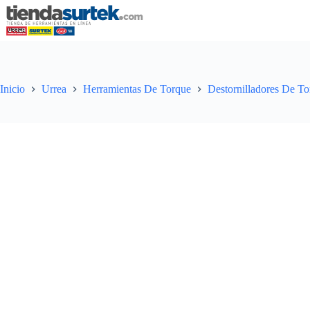
Saltar
al
contenido
Inicio
Urrea
Herramientas De Torque
Destornilladores De T