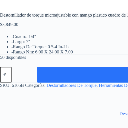
Destornillador de torque microajustable con mango plastico cuadro de 1
$
3,849.00
-Cuadro: 1/4″
-Largo: 7″
-Rango De Torque: 0.5-4 In-Lb
-Rango Nm: 6.00 X 24.00 X 7.00
50 disponibles
Destornillador
de
torque
microajustable
SKU:
6105B
Categorías:
Destornilladores De Torque
,
Herramientas D
con
mango
plastico
cuadro
de
1/4",
Desc
0.5-
4
in-