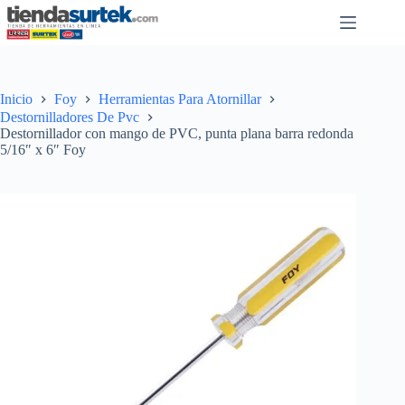
Saltar
al
contenido
Inicio
Foy
Herramientas Para Atornillar
Destornilladores De Pvc
Destornillador con mango de PVC, punta plana barra redonda
5/16″ x 6″ Foy