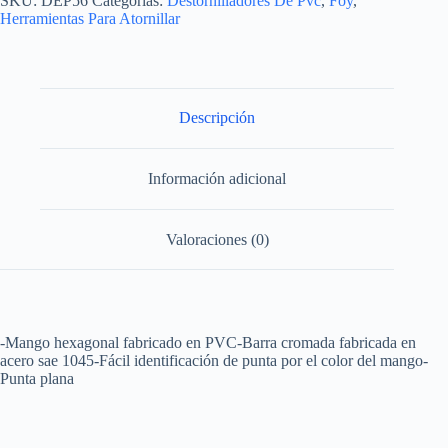
SKU:
DEP56
Categorías:
Destornilladores De Pvc
,
Foy
,
de
Herramientas Para Atornillar
PVC,
punta
plana
barra
redonda
5/16"
Descripción
x
6"
Foy
Información adicional
cantidad
Valoraciones (0)
-Mango hexagonal fabricado en PVC-Barra cromada fabricada en
acero sae 1045-Fácil identificación de punta por el color del mango-
Punta plana