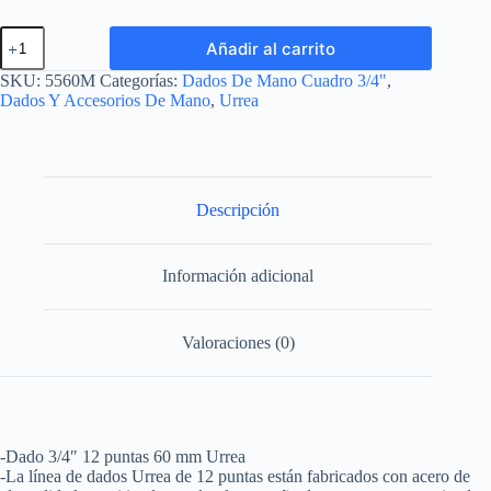
Dado
Añadir al carrito
cuadro
de
SKU:
5560M
Categorías:
Dados De Mano Cuadro 3/4"
,
3/4",
Dados Y Accesorios De Mano
,
Urrea
12
puntas,
metrico,
60
mm
Urrea
Descripción
cantidad
Información adicional
Valoraciones (0)
-Dado 3/4″ 12 puntas 60 mm Urrea
-La línea de dados Urrea de 12 puntas están fabricados con acero de