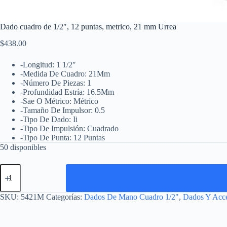
Dado cuadro de 1/2″, 12 puntas, metrico, 21 mm Urrea
$
438.00
-Longitud: 1 1/2″
-Medida De Cuadro: 21Mm
-Número De Piezas: 1
-Profundidad Estría: 16.5Mm
-Sae O Métrico: Métrico
-Tamaño De Impulsor: 0.5
-Tipo De Dado: Ii
-Tipo De Impulsión: Cuadrado
-Tipo De Punta: 12 Puntas
50 disponibles
Dado
cuadro
de
1/2",
SKU:
5421M
Categorías:
Dados De Mano Cuadro 1/2"
,
Dados Y Acc
12
puntas,
metrico,