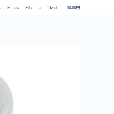
tras Marcas
Mi cuenta
Tienda
$
0.00
Carro
de
compra