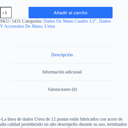
Dado
Añadir al carrito
cuadro
de
SKU:
5431
Categorías:
Dados De Mano Cuadro 1/2"
,
Dados
1/2",
Y Accesorios De Mano
,
Urrea
12
puntas,
en
pulgadas,
31/32"
Urrea
Descripción
cantidad
Información adicional
Valoraciones (0)
-La línea de dados Urrea de 12 puntas están fabricados con acero de
alta calidad permitiendo un alto desempeño durante su uso, terminados