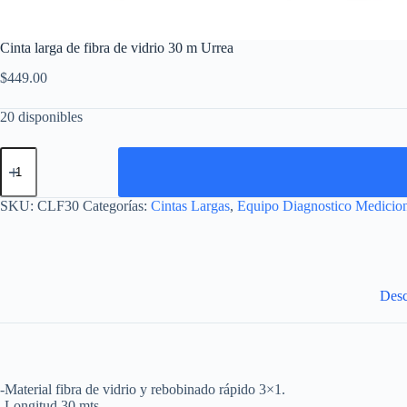
Cinta larga de fibra de vidrio 30 m Urrea
$
449.00
20 disponibles
Cinta
larga
de
fibra
SKU:
CLF30
Categorías:
Cintas Largas
,
Equipo Diagnostico Medicio
de
vidrio
30
m
Urrea
cantidad
Desc
-Material fibra de vidrio y rebobinado rápido 3×1.
-Longitud 30 mts.