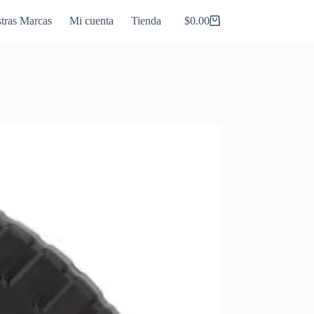
tras Marcas
Mi cuenta
Tienda
$
0.00
Carro
de
compra