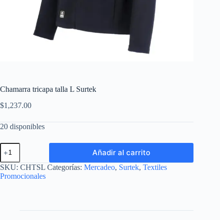
Chamarra tricapa talla L Surtek
$
1,237.00
20 disponibles
Chamarra
Añadir al carrito
tricapa
talla
SKU:
CHTSL
Categorías:
Mercadeo
,
Surtek
,
Textiles
L
Promocionales
Surtek
cantidad