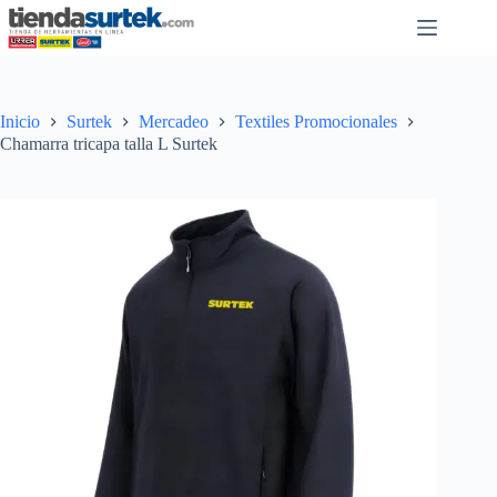
Saltar
al
contenido
Inicio
Surtek
Mercadeo
Textiles Promocionales
Chamarra tricapa talla L Surtek