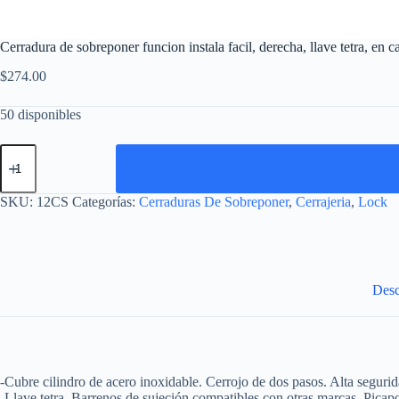
Cerradura de sobreponer funcion instala facil, derecha, llave tetra, en 
$
274.00
50 disponibles
Cerradura
de
sobreponer
funcion
SKU:
12CS
Categorías:
Cerraduras De Sobreponer
,
Cerrajeria
,
Lock
instala
facil,
derecha,
llave
tetra,
en
Desc
caja
Lock
cantidad
-Cubre cilindro de acero inoxidable. Cerrojo de dos pasos. Alta seguridad
-Llave tetra. Barrenos de sujeción compatibles con otras marcas. Picapor