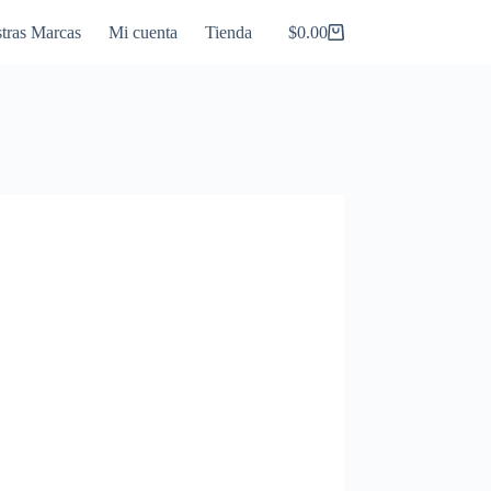
tras Marcas
Mi cuenta
Tienda
$
0.00
Carro
de
compra