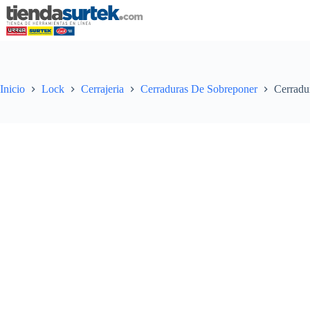
Saltar
al
contenido
Inicio
Lock
Cerrajeria
Cerraduras De Sobreponer
Cerradur