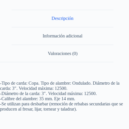
x
0.35
mm
con
Descripción
rosca
M14
Surtek
Información adicional
cantidad
Valoraciones (0)
-Tipo de carda: Copa. Tipo de alambre: Ondulado. Diámetro de la
carda: 3″. Velocidad máxima: 12500.
-Diámetro de la carda: 3″. Velocidad máxima: 12500.
-Calibre del alambre: 35 mm. Eje 14 mm.
-Se utilizan para desbarbar (remoción de rebabas secundarias que se
producen al fresar, lijar, tornear y taladrar).