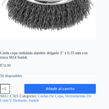
Carda copa ondulada alambre delgado 3″ x 0.35 mm con
rosca M14 Surtek
$
74.00
50 disponibles
Carda
Añadir al carrito
copa
ondulada
SKU:
C501
Categorías:
Cardas De Copa
,
Herramientas De
alambre
Corte Y Desbaste
,
Surtek
delgado
3"