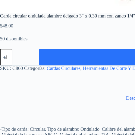
Carda circular ondulada alambre delgado 3″ x 0.30 mm con zanco 1/4
$
48.00
50 disponibles
Carda
circular
ondulada
alambre
SKU:
C860
Categorías:
Cardas Circulares
,
Herramientas De Corte Y D
delgado
3"
x
0.30
mm
con
Desc
zanco
1/4"
Urrea
cantidad
-Tipo de carda: Circular. Tipo de alambre: Ondulado. Calibre del alamb
-Material de la carcasa: SPCC. Material del alambre: 72A. Material del