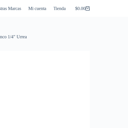
tras Marcas
Mi cuenta
Tienda
$
0.00
Carro
de
compra
anco 1/4″ Urrea