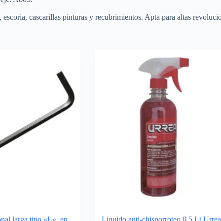
escoria, cascarillas pinturas y recubrimientos. Apta para altas revoluci
nal larga tipo «L», en
Liquido anti-chisporroteo 0.5 Lt Urrea