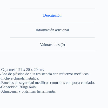
color
azul
20"
x
Descripción
7"
x
7"
Información adicional
Urrea
cantidad
Valoraciones (0)
-Caja metal 51 x 20 x 20 cm.
-Asa de plástico de alta resistencia con refuerzos metálicos.
-Incluye charola metálica.
-Broches de seguridad metálicos cromados con porta candado.
-Capacidad: 30kg/ 64lb.
-Almacenar y organizar herramienta.