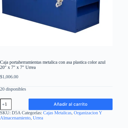
Caja portaherramientas metalica con asa plastica color azul
20″ x 7″ x 7″ Urrea
$
1,006.00
20 disponibles
Caja
Añadir al carrito
portaherramientas
metalica
SKU:
D5A
Categorías:
Cajas Metalicas
,
Organizacion Y
con
Almacenamiento
,
Urrea
asa
plastica