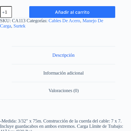
Cable
Añadir al carrito
de
acero
SKU:
CA113
Categorías:
Cables De Acero
,
Manejo De
con
Carga
,
Surtek
guardacabo
3/32"
x
76
m
construccion
Descripción
de
7
x
Información adicional
7
Surtek
cantidad
Valoraciones (0)
-Medida: 3/32″ x 75m. Construcción de la cuerda del cable: 7 x 7.
Incluye guardacabos en ambos extremos. Carga Límite de Trabajo: