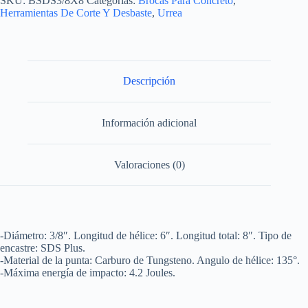
SKU:
BSDS3/8X8
Categorías:
Brocas Para Concreto
,
de
Herramientas De Corte Y Desbaste
,
Urrea
acero
SDS
PLUS
3/8"
x
8"
Descripción
con
punta
delgada
Información adicional
Urrea
cantidad
Valoraciones (0)
-Diámetro: 3/8″. Longitud de hélice: 6″. Longitud total: 8″. Tipo de
encastre: SDS Plus.
-Material de la punta: Carburo de Tungsteno. Angulo de hélice: 135°.
-Máxima energía de impacto: 4.2 Joules.