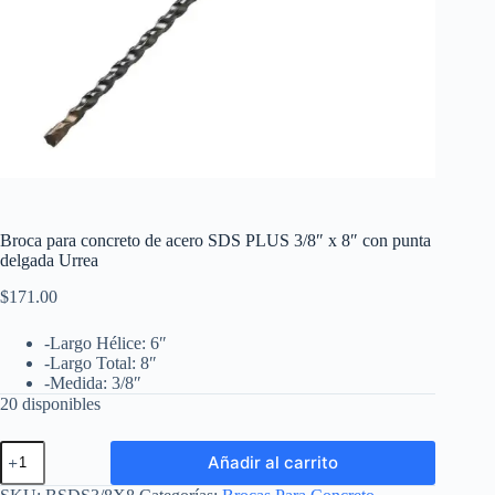
Broca para concreto de acero SDS PLUS 3/8″ x 8″ con punta
delgada Urrea
$
171.00
-Largo Hélice: 6″
-Largo Total: 8″
-Medida: 3/8″
20 disponibles
Broca
Añadir al carrito
para
concreto